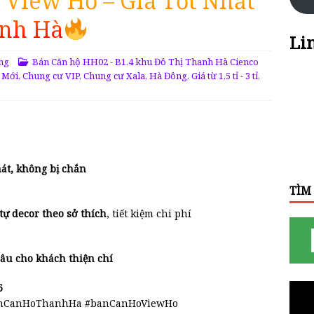
View Hồ – Giá Tốt Nhất
nh Hà
Li
ng
Bán Căn hộ HH02 - B1.4 khu Đô Thị Thanh Hà Cienco
 Mới
,
Chung cư VIP
,
Chung cư Xala, Hà Đông
,
Giá từ 1,5 tỉ - 3 tỉ
,
át, không bị chắn
TÌM
tự decor theo sở thích
, tiết kiệm chi phí
âu cho khách thiện chí
5
nCanHoThanhHa #banCanHoViewHo