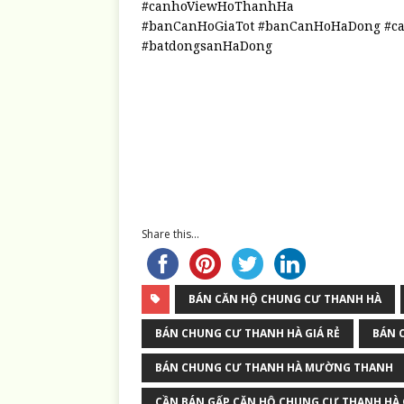
#canhoViewHoThanhHa
#banCanHoGiaTot #banCanHoHaDong #c
#batdongsanHaDong
Share this...
BÁN CĂN HỘ CHUNG CƯ THANH HÀ
BÁN CHUNG CƯ THANH HÀ GIÁ RẺ
BÁN 
BÁN CHUNG CƯ THANH HÀ MƯỜNG THANH
CẦN BÁN GẤP CĂN HỘ CHUNG CƯ THANH HÀ 