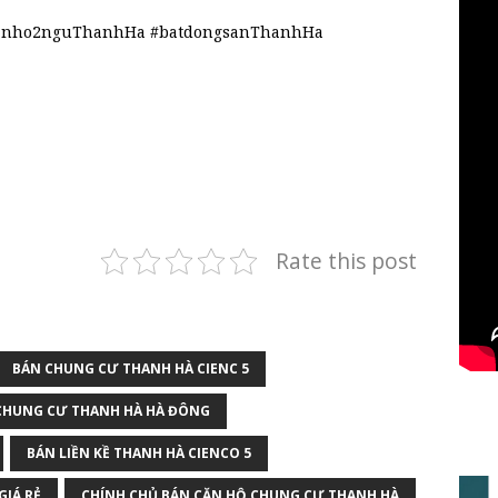
anho2nguThanhHa #batdongsanThanhHa
Rate this post
BÁN CHUNG CƯ THANH HÀ CIENC 5
CHUNG CƯ THANH HÀ HÀ ĐÔNG
BÁN LIỀN KỀ THANH HÀ CIENCO 5
GIÁ RẺ
CHÍNH CHỦ BÁN CĂN HỘ CHUNG CƯ THANH HÀ