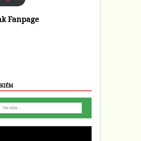
nk Fanpage
 KIẾM