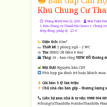
Bán Gấp Căn Hộ 
Khu Chung Cư Tha
Tháng Mười Hai 22, 2025
Mai Tuấn Dũ
5
,
Bán Chung cư Thanh Hà Cienco 5
,
Chung cư
Hợp đồng, pháp lý
0
Diện tích:
65m²
Thiết kế:
2 phòng ngủ – 2 WC
Tòa:
HH02-2B (khu 6 tòa)
Tầng:
10 – ban công
VIEW HỒ thoáng m
Nội thất:
Nguyên bản CĐT
Phù hợp gia đình trẻ hoặc khách mua
Giá bán:
3 tỷ 3xx triệu
Chủ nhà cần bán gấp – thương lượng s
Liên hệ xem nhà & tư vấn:
0988 904 68
#chungcuThanhHa #canhoThanhHa #ba