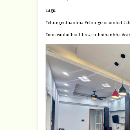
Tags
:
#chungcuthanhha #chungcumoinhat #c
#muacanhothanhha #canhothanhha #ca