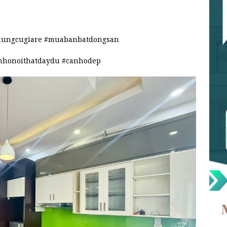
hungcugiare #muabanbatdongsan
nhonoithatdaydu #canhodep