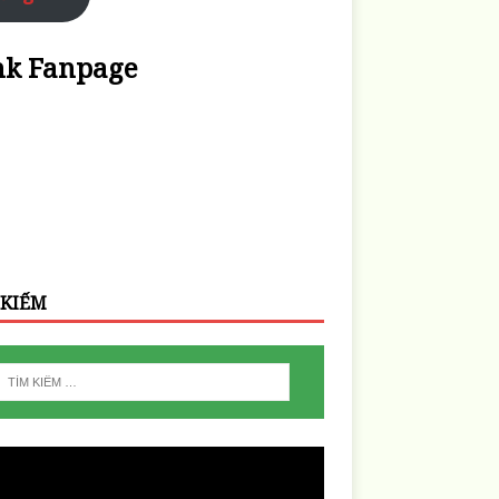
nk Fanpage
 KIẾM