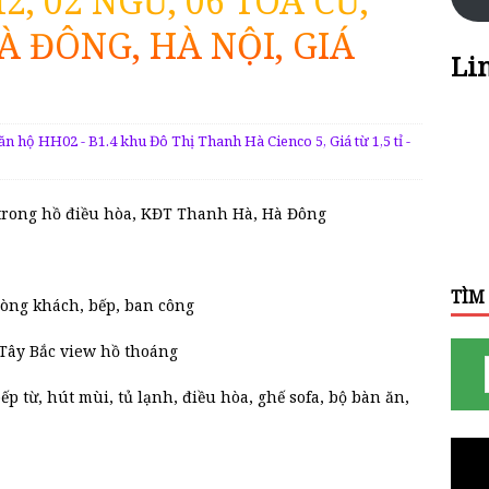
, 02 NGỦ, 06 TÒA CŨ,
 ĐÔNG, HÀ NỘI, GIÁ
Li
ăn hộ HH02 - B1.4 khu Đô Thị Thanh Hà Cienco 5
,
Giá từ 1,5 tỉ -
a trong hồ điều hòa, KĐT Thanh Hà, Hà Đông
TÌM
hòng khách, bếp, ban công
Tây Bắc view hồ thoáng
ếp từ, hút mùi, tủ lạnh, điều hòa, ghế sofa, bộ bàn ăn,