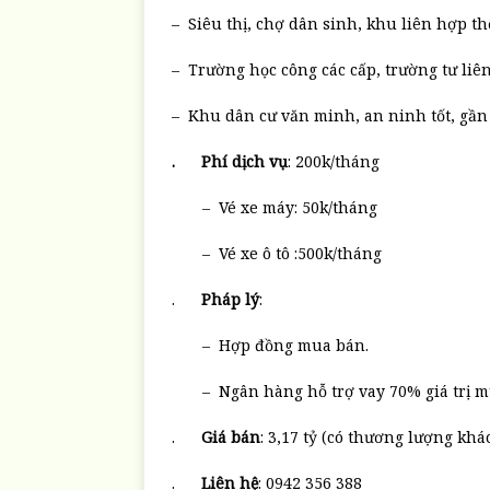
– Siêu thị, chợ dân sinh, khu liên hợp th
– Trường học công các cấp, trường tư liê
– Khu dân cư văn minh, an ninh tốt, gần
.
Phí dịch vụ
: 200k/tháng
– Vé xe máy: 50k/tháng
– Vé xe ô tô :500k/tháng
.
Pháp lý
:
– Hợp đồng mua bán.
– Ngân hàng hỗ trợ vay 70% giá trị m
.
Giá bán
: 3,17 tỷ (có thương lượng k
.
Liên hệ
: 0942 356 388