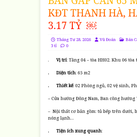
BÁN GẤP CĂN 65 M2
KĐT THANH HÀ, HÀ
3.17 TỶ ￼
Tháng Tư 28, 2026
Vũ Đoán
Bán C
3 tỉ
0
.
Vị trí
: Tầng 04 – tòa HH02. Khu 06 tò
. Diện tích
: 65 m2
. Thiết kế
: 02 Phòng ngủ, 02 vệ sinh, P
– Cửa hướng Đông Nam, Ban công hướng 
– Nội thất cơ bản gồm: tủ bếp trên dưới, b
nóng lạnh…
. Tiện ích xung quanh
: