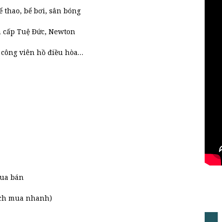
ể thao, bể bơi, sân bóng
n cấp Tuệ Đức, Newton
 công viên hồ điều hòa…
ua bán
hách mua nhanh)