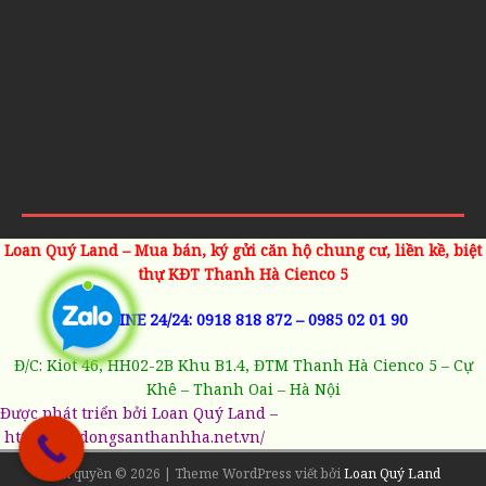
Loan Quý Land – Mua bán, ký gửi căn hộ chung cư, liền kề, biệt
thự KĐT Thanh Hà Cienco 5
HOTLINE 24/24:
0918 818 872
–
0985 02 01 90
Đ/C: Kiot 46, HH02-2B Khu B1.4, ĐTM Thanh Hà Cienco 5 – Cự
Khê – Thanh Oai – Hà Nội
Được phát triển bởi Loan Quý Land –
https://batdongsanthanhha.net.vn/
Bản quyền © 2026 | Theme WordPress viết bởi
Loan Quý Land