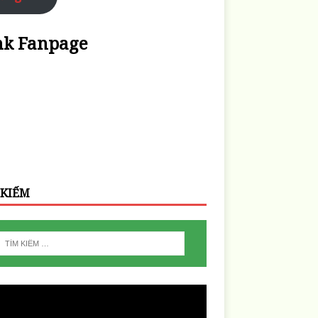
nk Fanpage
 KIẾM