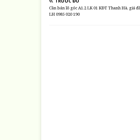
TRƯỚC ĐÓ
Cần bán lô góc A1.2 LK 01 KĐT Thanh Hà, giá đầ
LH 0985 020 190