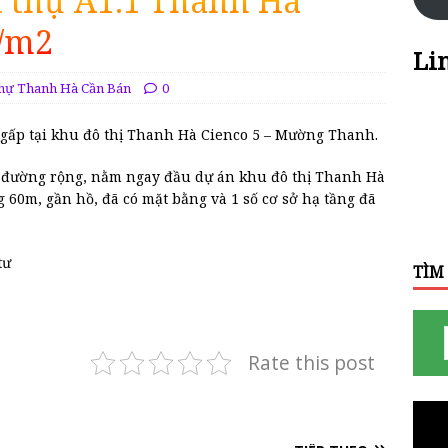
t thự A1.1 Thanh Hà
r/m2
Li
Thự Thanh Hà Cần Bán
0
n gấp tại khu đô thị Thanh Hà Cienco 5 – Mường Thanh.
t đường rộng, nằm ngay đầu dự án khu đô thị Thanh Hà
 60m, gần hồ, đã có mặt bằng và 1 số cơ sở hạ tầng đã
tư
TÌM
Rate this post