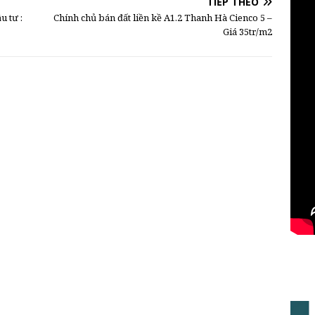
TIẾP THEO
u tư :
Chính chủ bán đất liền kề A1.2 Thanh Hà Cienco 5 –
Giá 35tr/m2