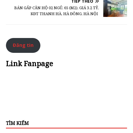
TIẾP THEO
BÁN GẤP CĂN HỘ 02 NGỦ, 65 (M2), GIÁ 3.2 TỶ,
KĐT THANH HÀ, HÀ ĐÔNG, HÀ NỘI
Đăng tin
Link Fanpage
TÌM KIẾM