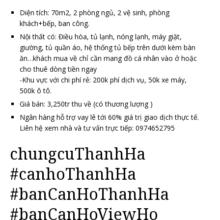
Diện tích: 70m2, 2 phòng ngủ, 2 vệ sinh, phòng
khách+bếp, ban công.
Nội thất có: Điều hòa, tủ lạnh, nóng lạnh, máy giặt,
giường, tủ quần áo, hệ thống tủ bếp trên dưới kèm bàn
ăn…khách mua về chỉ cần mang đồ cá nhân vào ở hoặc
cho thuê dòng tiền ngay
-Khu vực với chi phí rẻ: 200k phí dịch vụ, 50k xe máy,
500k ô tô.
Giá bán: 3,250tr thu về (có thương lượng )
Ngân hàng hỗ trợ vay lê tới 60% giá trị giao dịch thực tế.
Liên hệ xem nhà và tư vấn trực tiếp: 0974652795
chungcuThanhHa
#canhoThanhHa
#banCanHoThanhHa
#banCanHoViewHo