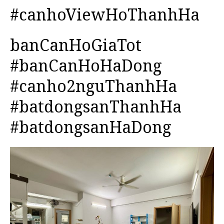
#canhoViewHoThanhHa
banCanHoGiaTot
#banCanHoHaDong
#canho2nguThanhHa
#batdongsanThanhHa
#batdongsanHaDong