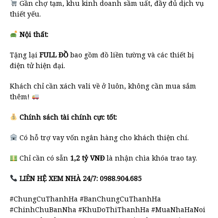
Gần chợ tạm, khu kinh doanh sầm uất, đầy đủ dịch vụ
thiết yếu.
Nội thất:
Tặng lại
FULL ĐỒ
bao gồm đồ liền tường và các thiết bị
điện tử hiện đại.
Khách chỉ cần xách vali về ở luôn, không cần mua sắm
thêm!
Chính sách tài chính cực tốt:
Có hỗ trợ vay vốn ngân hàng cho khách thiện chí.
Chỉ cần có sẵn
1,2 tỷ VNĐ
là nhận chìa khóa trao tay.
LIÊN HỆ XEM NHÀ 24/7:
0988.904.685
#ChungCuThanhHa #BanChungCuThanhHa
#ChinhChuBanNha #KhuDoThiThanhHa #MuaNhaHaNoi