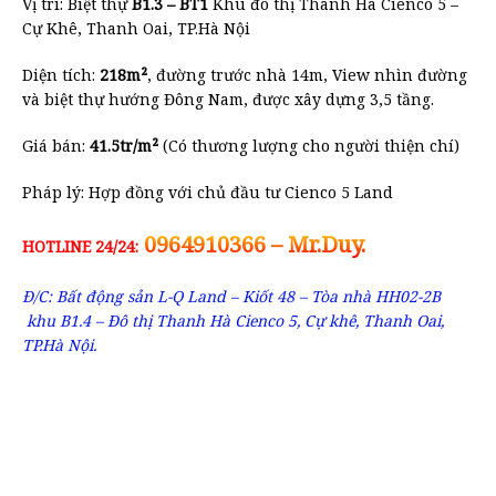
Vị trí: Biệt thự
B1.3 – BT1
Khu đô thị Thanh Hà Cienco 5 –
Cự Khê, Thanh Oai, TP.Hà Nội
Diện tích:
218m²
, đường trước nhà 14m, View nhìn đường
và biệt thự hướng Đông Nam, được xây dựng 3,5 tầng.
Giá bán:
41.5tr/m²
(Có thương lượng cho người thiện chí)
Pháp lý: Hợp đồng với chủ đầu tư Cienco 5 Land
0964910366 – Mr.Duy.
HOTLINE 24/24:
Đ/C: Bất động sản L-Q Land – Kiốt 48 – Tòa nhà HH02-2B
khu B1.4 – Đô thị Thanh Hà Cienco 5, Cự khê, Thanh Oai,
TP.Hà Nội.