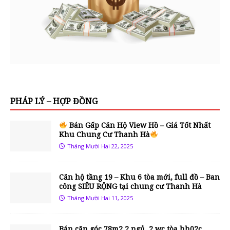
PHÁP LÝ – HỢP ĐỒNG
Bán Gấp Căn Hộ View Hồ – Giá Tốt Nhất
Khu Chung Cư Thanh Hà
Tháng Mười Hai 22, 2025
Căn hộ tầng 19 – Khu 6 tòa mới, full đồ – Ban
công SIÊU RỘNG tại chung cư Thanh Hà
Tháng Mười Hai 11, 2025
Bán căn góc 78m2 2 ngủ, 2 wc tòa hh02c